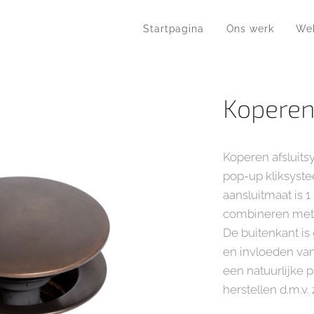
Startpagina
Ons werk
We
Koperen
Koperen afsluits
pop-up kliksyste
aansluitmaat is 1
combineren met a
De buitenkant is
en invloeden van
een natuurlijke 
herstellen d.m.v. 