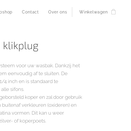
bshop
Contact
Over ons
Winkelwagen
 klikplug
ysteem voor uw wasbak. Dankzij het
em eenvoudig af te sluiten. De
 1/4 inch en is standaard te
lle sifons.
 geborsteld koper en zal door gebruik
 buitenaf verkleuren (oxideren) en
patina vormen. Dit kan u weer
zilver- of koperpoets.