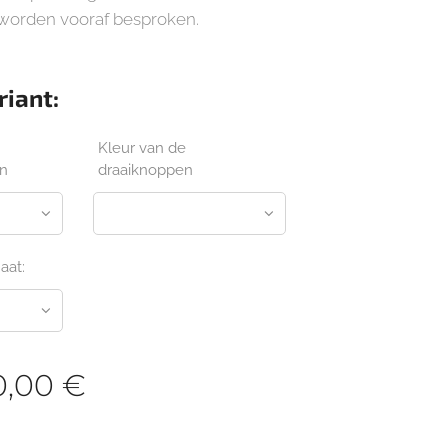
 worden vooraf besproken.
riant:
Kleur van de
en
draaiknoppen
aat:
0,00
€