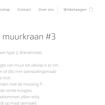
bshop
Contact
Over ons
Winkelwagen
 muurkraan #3
an type 3. Wandmodel.
e van muur tot uitloop is 12 cm.
m of 180 mm (aansluitingsmaat)
2 inch.
rden met de messing T-
 de ronde knopjes.
klemmen zitten erbij.
rdt op maat gemaakt.