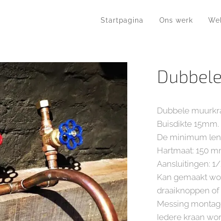
Startpagina
Ons werk
We
Dubbele
Dubbele muurkra
Buisdikte 15mm.
De minimum lengt
Hartmaat: 150 m
Aansluitingen: 1/
Kan gemaakt wo
draaiknoppen of
Messing montage
Iedere kraan wo