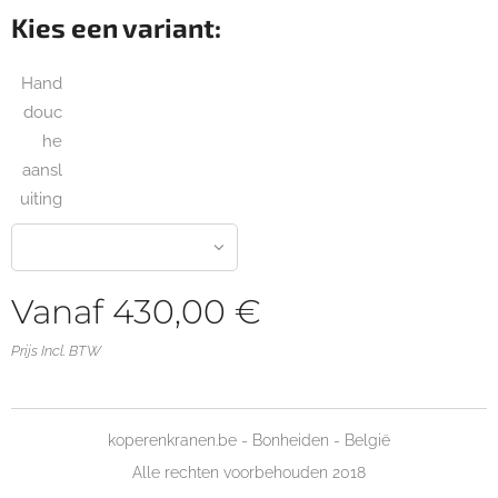
Kies een variant:
Hand
douc
he
aansl
uiting
Vanaf
430,00
€
Prijs Incl. BTW
koperenkranen.be - Bonheiden - België
Alle rechten voorbehouden 2018