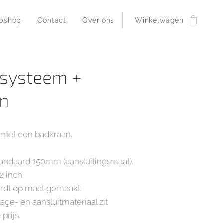
bshop
Contact
Over ons
Winkelwagen
systeem +
an
met een badkraan.
tandaard 150mm (aansluitingsmaat).
2 inch.
dt op maat gemaakt.
ge- en aansluitmateriaal zit
prijs.