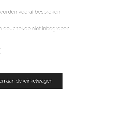
 worden vooraf besproken.
s de douchekop niet inbegrepen.
€
en aan de winkelwagen