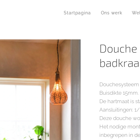
Startpagina
Ons werk
We
Douche 
badkra
Douchesysteem 
Buisdikte 15mm.
De hartmaat is s
Aansluitingen: 1/
Deze douche wor
Het nodige monta
inbegrepen in de 